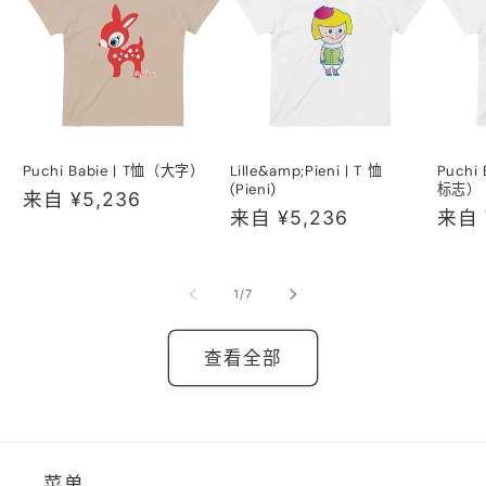
Puchi Babie | T恤（大字）
Lille&amp;Pieni | T 恤
Puchi
(Pieni)
标志）
常
来自 ¥5,236
常
来自 ¥5,236
常
来自 
规
规
规
价
价
价
格
/
1
/
7
格
格
查看全部
菜单