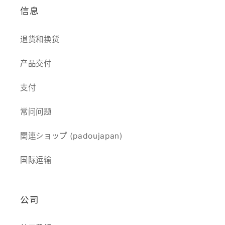
信息
退货和换货
产品交付
支付
常问问题
関連ショップ (padoujapan)
国际运输
公司