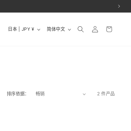
购
登
国
语
物
日本 | JPY ¥
简体中文
录
家
言
车
/
地
区
排序依据：
2 件产品