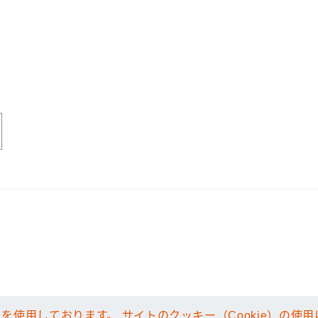
）を使用しております。 サイトのクッキー（Cookie）の
）を使用しております。 サイトのクッキー（Cookie）の