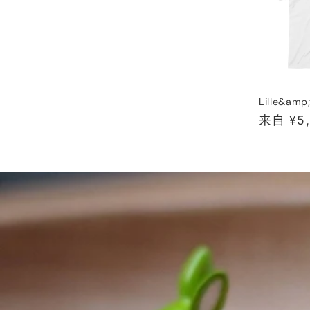
Lille&amp;
常
来自 ¥5,
规
价
格