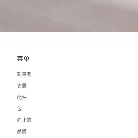
菜单
新来者
衣服
配件
包
静止的
品牌