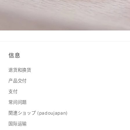
信息
退货和换货
产品交付
支付
常问问题
関連ショップ (padoujapan)
国际运输