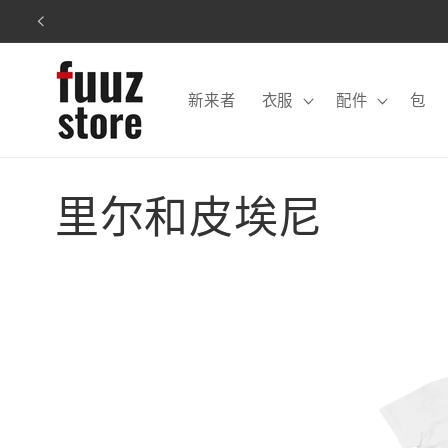
跳到内
容
新来者
衣服
配件
包
收
里尔和皮埃尼
藏
: