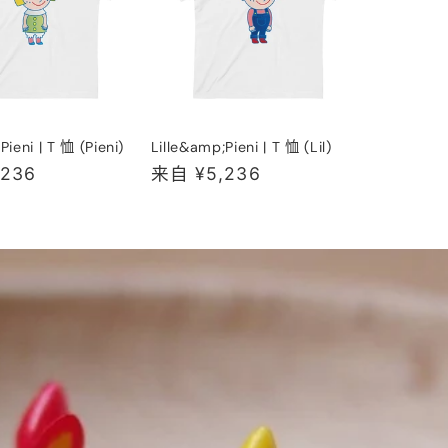
Pieni | T 恤 (Pieni)
Lille&amp;Pieni | T 恤 (Lil)
236
常
来自 ¥5,236
规
价
格