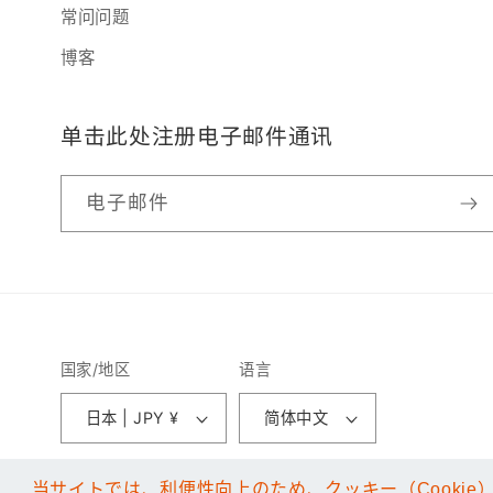
常问问题
博客
单击此处注册电子邮件通讯
电子邮件
国家/地区
语言
日本 | JPY ¥
简体中文
当サイトでは、利便性向上のため、クッキー（Cookie
当サイトでは、利便性向上のため、クッキー（Cookie