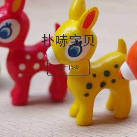
扑哧宝贝
现在检查