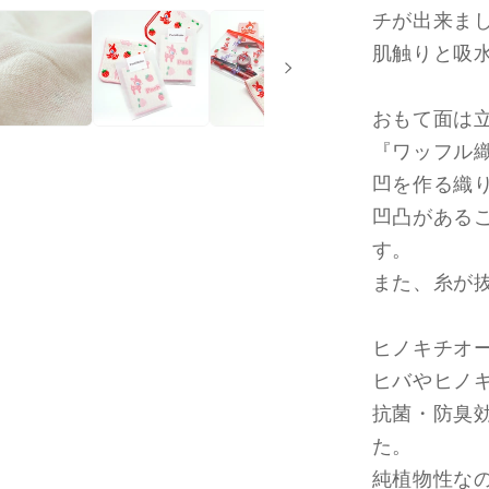
の
チが出来ま
ワ
肌触りと吸
ッ
フ
おもて面は
ル
『ワッフル
ハ
ン
凹を作る織
カ
凹凸がある
チ
す。
PK
また、糸が
の
数
ヒノキチオ
量
ヒバやヒノ
を
抗菌・防臭
減
ら
た。
す
純植物性な