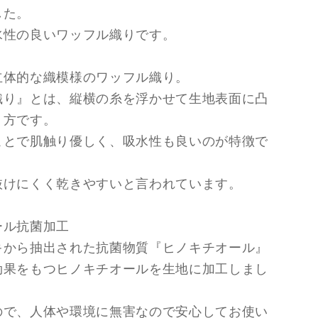
の
した。
ワ
水性の良いワッフル織りです。
ッ
フ
立体的な織模様のワッフル織り。
ル
織り』とは、縦横の糸を浮かせて生地表面に凸
ハ
ン
り方です。
カ
ことで肌触り優しく、吸水性も良いのが特徴で
チ
PK
抜けにくく乾きやすいと言われています。
の
数
ール抗菌加工
量
キから抽出された抗菌物質『ヒノキチオール』
を
効果をもつヒノキチオールを生地に加工しまし
増
や
す
ので、人体や環境に無害なので安心してお使い