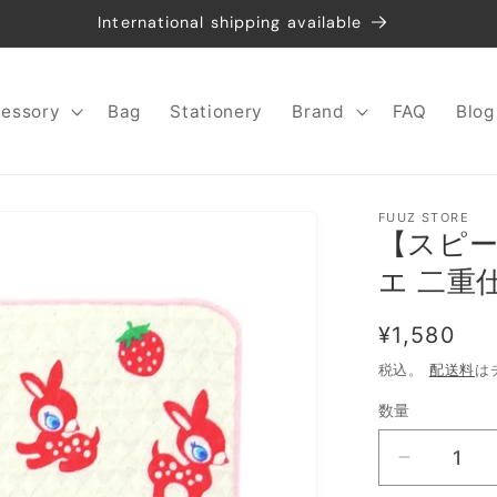
International shipping available
essory
Bag
Stationery
Brand
FAQ
Blog
FUUZ STORE
【スピード
エ 二重
通
¥1,580
常
税込。
配送料
は
価
数量
数
格
量
【ス