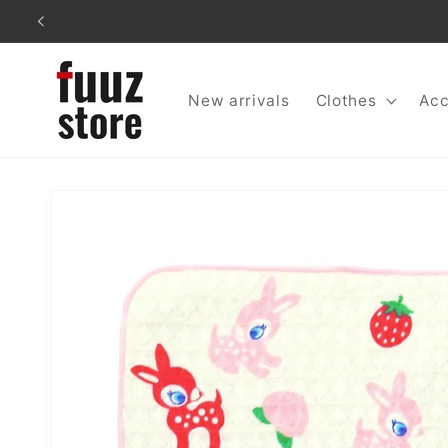
コンテ
ンツに
進む
New arrivals
Clothes
Acc
商品情
報にス
キップ