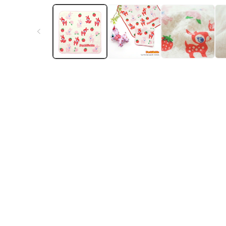
ー
ダ
ル
で
メ
デ
ィ
ア
(1)
を
開
く