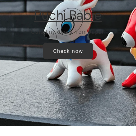
Puchi Babie
Cute tiny deers from Japan
Check now