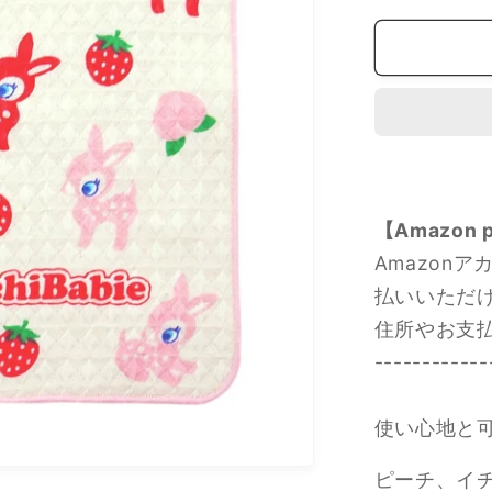
ピ
ー
ド
発
送】
Puchi
Babie
プ
【Amazon
チ
バ
Amazonア
ビ
払いいただ
エ
住所やお支
二
------------
重
仕
使い心地と
立
て
ピーチ、イ