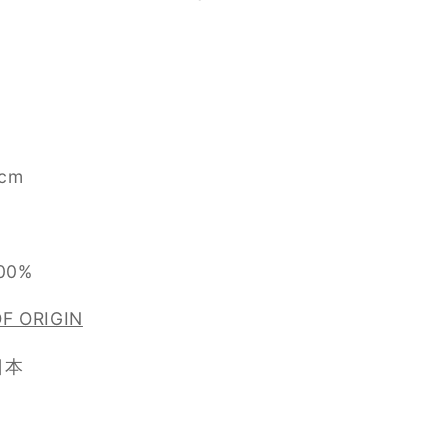
cm
0%
F ORIGIN
日本