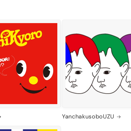
YanchakusoboUZU