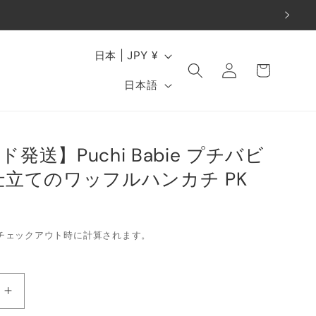
ロ
国
カ
日本 | JPY ¥
グ
ー
/
言
イ
日本語
ト
地
ン
語
域
発送】Puchi Babie プチバビ
仕立てのワッフルハンカチ PK
チェックアウト時に計算されます。
【ス