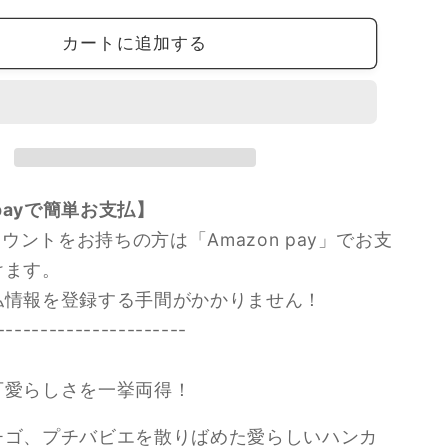
ピ
ー
カートに追加する
ド
発
送】
Puchi
Babie
プ
 payで簡単お支払】
チ
バ
カウントをお持ちの方は「Amazon pay」でお支
ビ
けます。
エ
払情報を登録する手間がかかりません！
二
----------------------
重
仕
可愛らしさを一挙両得！
立
て
チゴ、プチバビエを散りばめた愛らしいハンカ