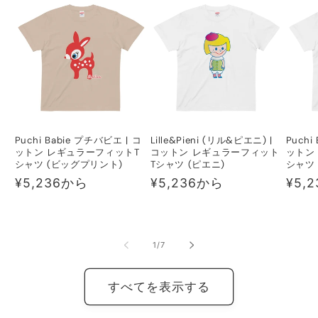
Puchi Babie プチバビエ | コ
Lille&Pieni (リル&ピエニ) |
Puchi
ットン レギュラーフィットT
コットン レギュラーフィット
ットン
シャツ (ビッグプリント)
Tシャツ (ピエニ)
シャツ
通
¥5,236から
通
¥5,236から
通
¥5,
常
常
常
価
価
価
格
格
格
の
1
/
7
すべてを表示する