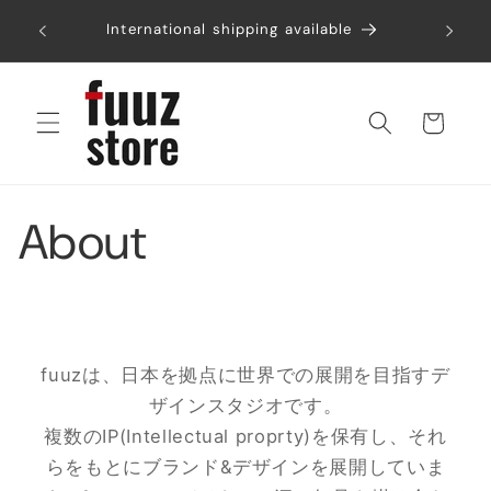
コンテ
税込み6
ンツに
International shipping available
進む
カ
ー
ト
About
fuuzは、日本を拠点に世界での展開を目指すデ
ザインスタジオです。
複数のIP(Intellectual proprty)を保有し、それ
らをもとにブランド&デザインを展開していま