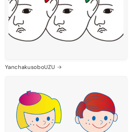
YanchakusoboUZU