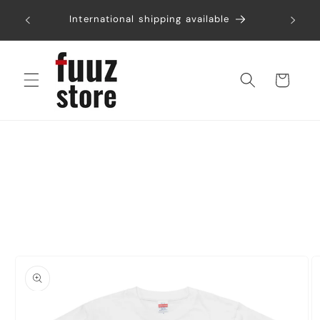
コンテ
税込み6
ンツに
International shipping available
進む
カ
ー
ト
商品情
報にス
キップ