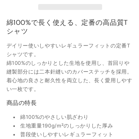
|
|
コ
コ
綿100%で長く使える、定番の高品質T
ッ
ッ
シャツ
ト
ト
ン
ン
デイリー使いしやすいレギュラーフィットの定番T
レ
レ
シャツです。
ギ
ギ
綿100%のしっかりとした生地を使用し、首回りや
ュ
ュ
縫製部分には二本針縫いのカバーステッチを採用。
ラ
ラ
ー
ー
着心地の良さと耐久性を両立した、長く愛用しやす
フ
フ
い一枚です。
ィ
ィ
商品の特長
ッ
ッ
ト
ト
綿100%のやさしい肌ざわり
T
T
生地重量190g/m²のしっかりした厚み
シ
シ
普段使いしやすいレギュラーフィット
ャ
ャ