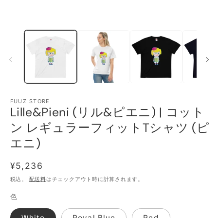
ィ
ア
(1)
(2
を
開
く
FUUZ STORE
Lille&Pieni (リル&ピエニ) | コット
ン レギュラーフィットTシャツ (ピ
エニ)
通
¥5,236
常
税込。
配送料
はチェックアウト時に計算されます。
価
色
格
White
Royal Blue
Red