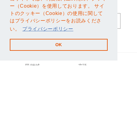
メールマガジンのご登録はこちら
ー（Cookie）を使用しております。 サイ
ー（Cookie）を使用しております。 サイ
トのクッキー（Cookie）の使用に関して
トのクッキー（Cookie）の使用に関して
メール
はプライバシーポリシーをお読みくださ
はプライバシーポリシーをお読みくださ
い。
い。
プライバシーポリシー
プライバシーポリシー
Facebook
Instagram
OK
OK
国/地域
言語
日本 | JPY ¥
日本語
決
済
方
法
© 2026,
fuuz store
Powered by Shopify
返金ポリシー
プライバシーポリシー
利用規約
配送ポリシー