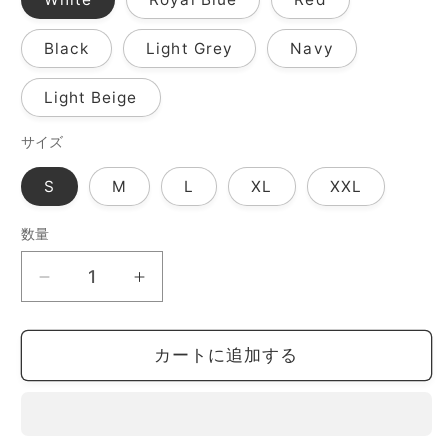
Black
Light Grey
Navy
Light Beige
サイズ
S
M
L
XL
XXL
数量
数
量
Lille&amp;Pieni
Lille&amp;Pieni
(リ
(リ
ル
ル
カートに追加する
&amp;
&amp;
ピ
ピ
エ
エ
ニ)
ニ)