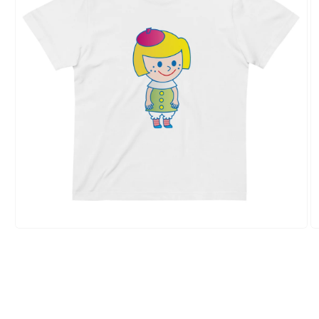
モ
ー
ダ
ル
で
メ
デ