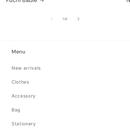
Puchi Babie
N
の
1
/
6
Menu
New arrivals
Clothes
Accessory
Bag
Stationery