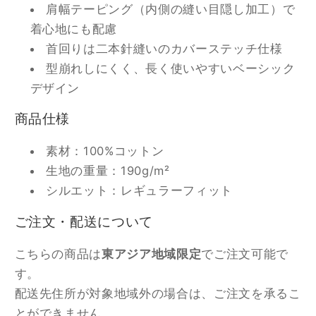
肩幅テーピング（内側の縫い目隠し加工）で
ツ
ツ
着心地にも配慮
(ピ
(ピ
首回りは二本針縫いのカバーステッチ仕様
エ
エ
型崩れしにくく、長く使いやすいベーシック
ニ)
ニ)
デザイン
の
の
数
数
商品仕様
量
量
を
を
素材：100%コットン
減
増
生地の重量：190g/m²
ら
や
シルエット：レギュラーフィット
す
す
ご注文・配送について
こちらの商品は
東アジア地域限定
でご注文可能で
す。
配送先住所が対象地域外の場合は、ご注文を承るこ
とができません。