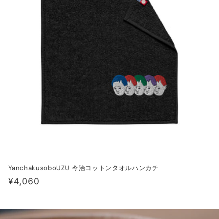
:
YanchakusoboUZU 今治コットンタオルハンカチ
通
¥4,060
常
価
格