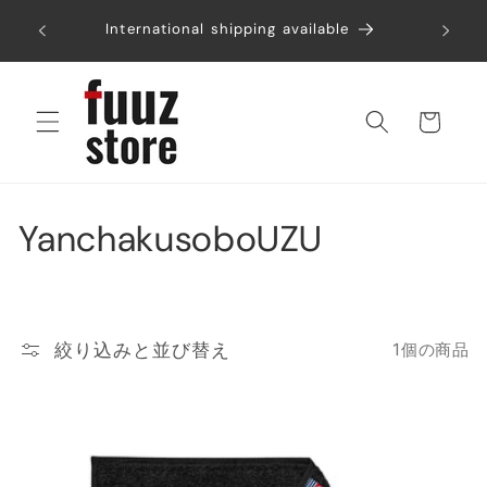
コンテ
税込み6
ンツに
International shipping available
進む
カ
ー
ト
コ
YanchakusoboUZU
レ
ク
絞り込みと並び替え
1個の商品
シ
ョ
ン