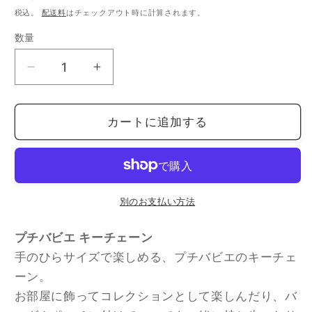
常
税込。
配送料
はチェックアウト時に計算されます。
価
数量
数
格
量
【ス
【ス
ピ
ピ
ー
ー
カートに追加する
ド
ド
発
発
送】
送】
Puchi
Puchi
Babie
Babie
別のお支払い方法
プ
プ
プチバビエ キーチェーン
チ
チ
手のひらサイズで楽しめる、プチバビエのキーチェ
バ
バ
ビ
ビ
ーン。
エ
エ
お部屋に飾ってコレクションとして楽しんだり、バ