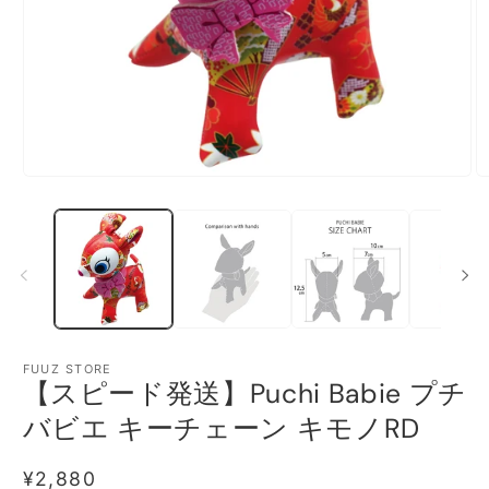
モ
ー
ダ
ル
で
メ
デ
ィ
ア
(1)
(2
FUUZ STORE
を
【スピード発送】Puchi Babie プチ
開
く
バビエ キーチェーン キモノRD
通
¥2,880