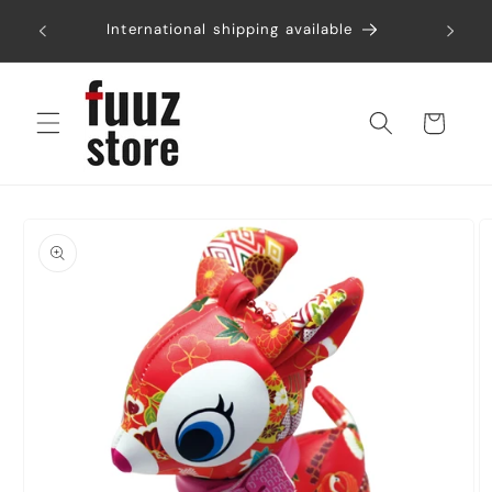
コンテ
税込み6
ンツに
International shipping available
進む
カ
ー
ト
商品情
報にス
キップ