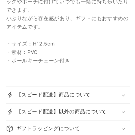
キ
キ
ッグやポーチに付けていつでも一緒に持ち歩いたり
ー
ー
できます。
チ
チ
小ぶりながら存在感があり、ギフトにもおすすめの
ェ
ェ
アイテムです。
ー
ー
ン
ン
・サイズ：H12.5cm
キ
キ
・素材：PVC
モ
モ
・ボールキーチェーン付き
ノ
ノ
RD
RD
の
の
数
数
【スピード配送】商品について
量
量
を
を
【スピード配送】以外の商品について
減
増
ら
や
ギフトラッピングについて
す
す