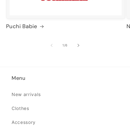
Puchi Babie
N
の
1
/
6
Menu
New arrivals
Clothes
Accessory