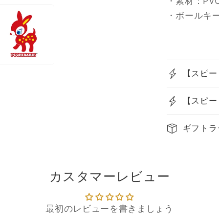
・素材：PV
ン
・ボールキ
ハ
ー
ト
BK/PK
の
【スピー
数
量
【スピー
を
減
ギフトラ
ら
す
カスタマーレビュー
最初のレビューを書きましょう