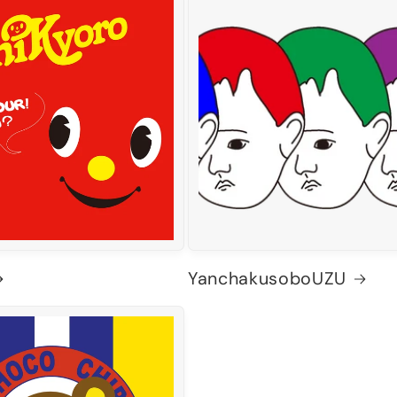
YanchakusoboUZU