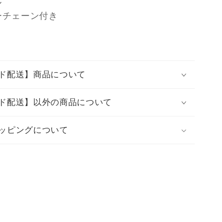
C
ン
ーチェーン付き
ハ
ー
ト
BK/PK
の
ド配送】商品について
数
量
ド配送】以外の商品について
を
増
ッピングについて
や
す