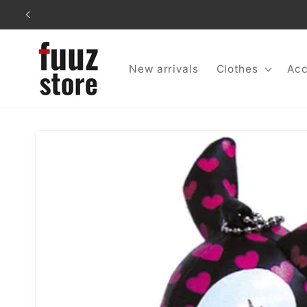
コンテ
ンツに
進む
New arrivals
Clothes
Acc
商品情
報にス
キップ