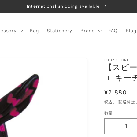
International shipping available
essory
Bag
Stationery
Brand
FAQ
Blog
FUUZ STORE
【スピード
エ キー
通
¥2,880
常
税込。
配送料
は
価
数量
数
格
量
【ス