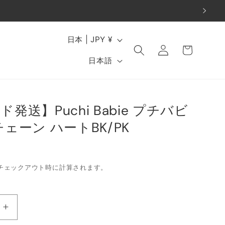
ロ
国
カ
日本 | JPY ¥
グ
ー
/
言
イ
日本語
ト
地
ン
語
域
発送】Puchi Babie プチバビ
チェーン ハートBK/PK
チェックアウト時に計算されます。
【ス