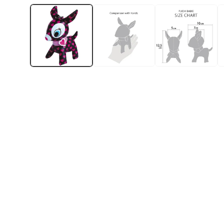
ー
ダ
ル
で
メ
デ
ィ
ア
(1)
を
開
く