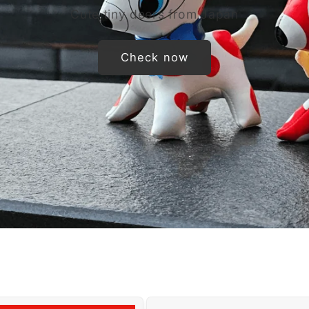
Cute tiny deers from Japan
Check now