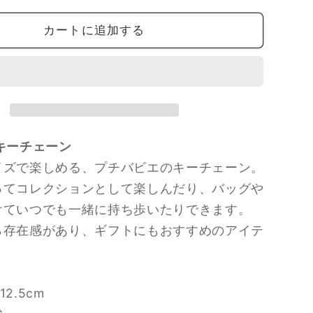
ピ
ー
カートに追加する
ド
発
送】
Puchi
Babie
プ
キーチェーン
チ
バ
イズで楽しめる、プチバビエのキーチェーン。
ビ
ってコレクションとして楽しんだり、バッグや
エ
けていつでも一緒に持ち歩いたりできます。
キ
ら存在感があり、ギフトにもおすすめのアイテ
ー
チ
ェ
2.5cm
ー