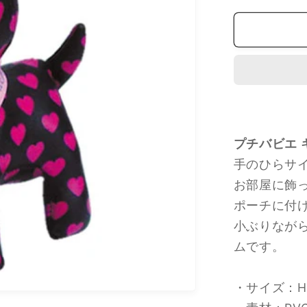
ピ
ー
ド
発
送】
Puchi
Babie
プ
プチバビエ 
チ
バ
手のひらサ
ビ
お部屋に飾
エ
ポーチに付
キ
小ぶりなが
ー
ムです。
チ
ェ
・サイズ：H1
ー