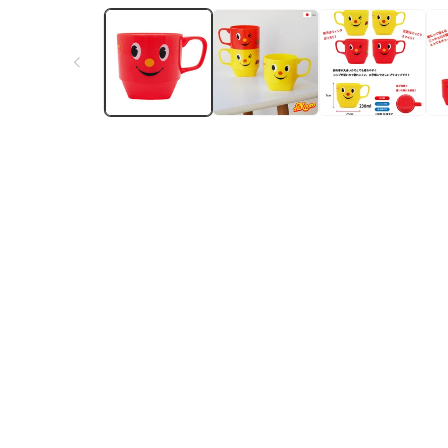
ー
ダ
ル
で
メ
デ
ィ
ア
(1)
を
開
く