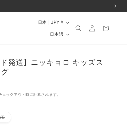
ロ
国
カ
日本 | JPY ¥
グ
ー
/
言
イ
日本語
ト
地
ン
語
域
ド発送】ニッキョロ キッズス
マグ
チェックアウト時に計算されます。
バ
YE
リ
エ