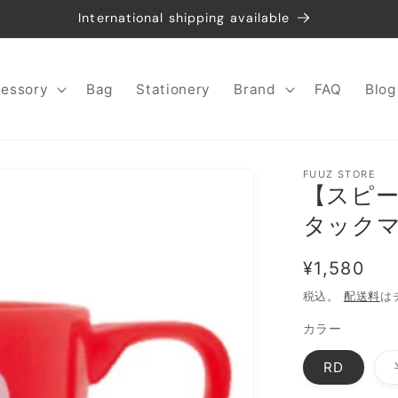
International shipping available
essory
Bag
Stationery
Brand
FAQ
Blog
FUUZ STORE
【スピー
タック
通
¥1,580
常
税込。
配送料
は
価
カラー
格
RD