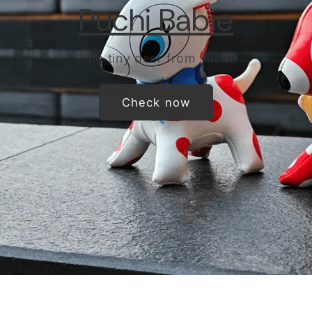
Puchi Babie
Cute tiny deer from Japan
Check now