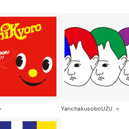
YanchakusoboUZU