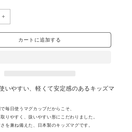
ー
シ
ョ
ン
【ス
は
売
ピ
り
切
ー
れ
カートに追加する
て
ド
い
発
る
か
送】
販
売
ニ
で
き
ッ
ま
せ
キ
ん
使いやすい、軽くて安定感のあるキッズマ
ョ
ロ
キ
園で毎日使うマグカップだからこそ、
ッ
に取りやすく、扱いやすい形にこだわりました。
ズ
すさを兼ね備えた、日本製のキッズマグです。
ス