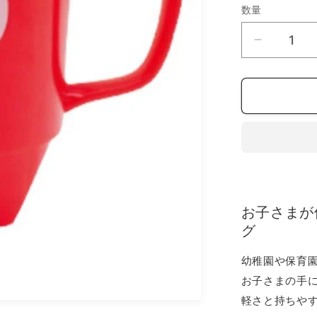
数量
数
量
【ス
ピ
ー
ド
発
送】
ニ
ッ
キ
お子さまが
ョ
グ
ロ
キ
幼稚園や保育
ッ
お子さまの手
ズ
軽さと持ちや
ス