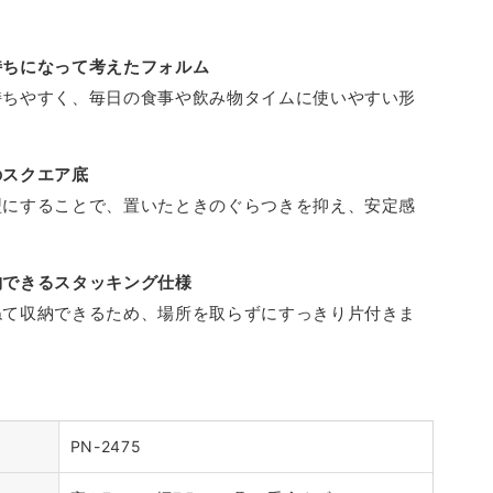
タ
ッ
持ちになって考えたフォルム
ク
持ちやすく、毎日の食事や飲み物タイムに使いやすい形
マ
グ
のスクエア底
の
数
型にすることで、置いたときのぐらつきを抑え、安定感
量
。
を
納できるスタッキング仕様
増
ねて収納できるため、場所を取らずにすっきり片付きま
や
す
PN-2475