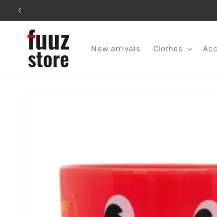
コンテ
ンツに
進む
New arrivals
Clothes
Acc
商品情
報にス
キップ