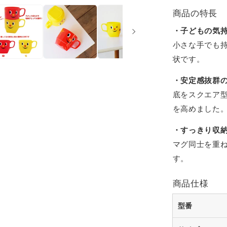
タ
商品の特長
ッ
・子どもの気
ク
小さな手でも
マ
状です。
グ
・安定感抜群
の
数
底をスクエア
量
を高めました
を
・すっきり収
減
マグ同士を重
ら
す。
す
商品仕様
型番