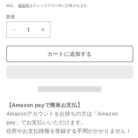
常
税込。
配送料
はチェックアウト時に計算されます。
価
数量
数
格
量
Rakkotosoda
Rakkotosoda
ラ
ラ
ッ
ッ
カートに追加する
コ
コ
と
と
ソ
ソ
ー
ー
ダ
ダ
|
|
【Amazon payで簡単お支払】
缶
缶
Amazonアカウントをお持ちの方は「Amazon
型
型
グ
グ
pay」でお支払いいただけます。
ラ
ラ
住所やお支払情報を登録する手間がかかりません！