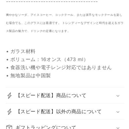
ス
ス
-------------------------------------
の
の
数
数
爽やかなソーダ、アイスコーヒー、コックテール、または派手なモックテールを楽し
量
量
む場合でも、このグラスには最適です。 トレンディーなデザインと時代を超えるガラ
を
を
ス製品の魅力で、ドリンクの定番になります。
減
増
ら
や
• ガラス材料
す
す
• ボリューム：16オンス（473 ml）
• 食器洗い機や電子レンジ対応ではありません
• 無地製品は中国製
【スピード配送】商品について
【スピード配送】以外の商品について
ギフトラッピングについて