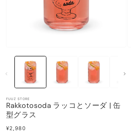
モ
ー
ダ
ル
で
メ
デ
ィ
ア
(1)
(2
FUUZ STORE
を
Rakkotosoda ラッコとソーダ | 缶
開
く
型グラス
通
¥2,980