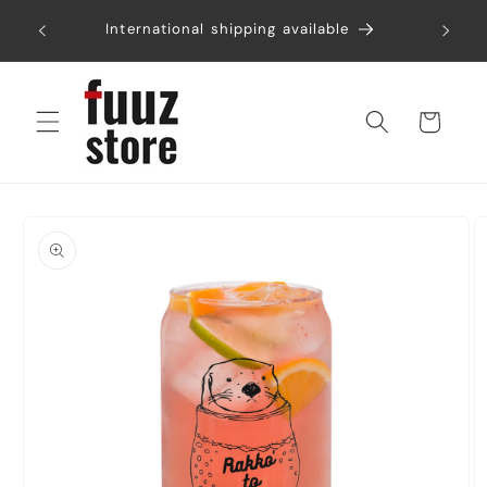
コンテ
税込み6
ンツに
International shipping available
進む
カ
ー
ト
商品情
報にス
キップ