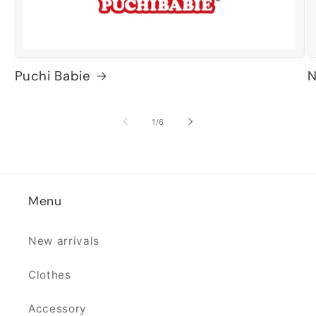
Puchi Babie
N
の
1
/
6
Menu
New arrivals
Clothes
Accessory