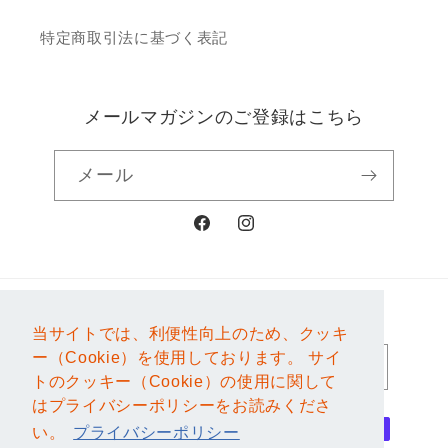
特定商取引法に基づく表記
メールマガジンのご登録はこちら
メール
Facebook
Instagram
国/地域
言語
当サイトでは、利便性向上のため、クッキ
当サイトでは、利便性向上のため、クッキ
ー（Cookie）を使用しております。 サイ
ー（Cookie）を使用しております。 サイ
日本 | JPY ¥
日本語
トのクッキー（Cookie）の使用に関して
トのクッキー（Cookie）の使用に関して
はプライバシーポリシーをお読みくださ
はプライバシーポリシーをお読みくださ
決
い。
い。
プライバシーポリシー
プライバシーポリシー
済